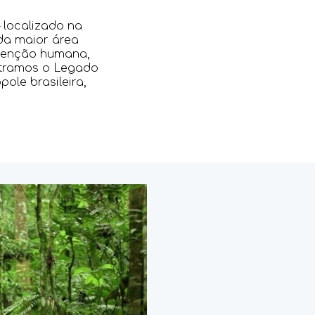
 localizado na
 da maior área
rvenção humana,
ntramos o Legado
ole brasileira,