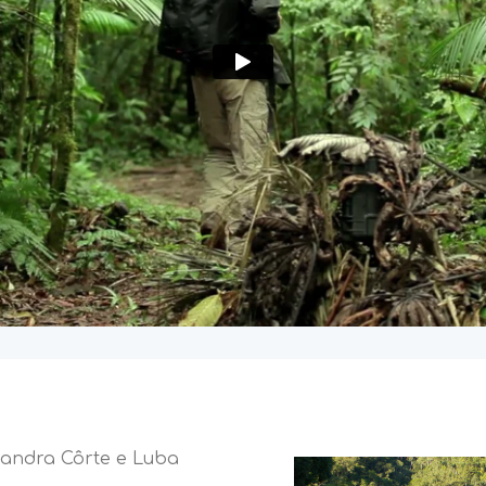
sandra Côrte e Luba