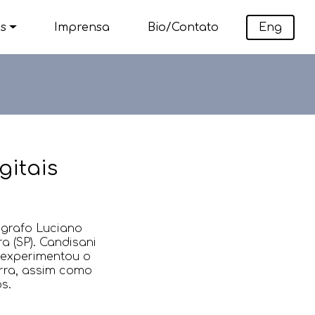
os
Imprensa
Bio/Contato
Eng
gitais
ógrafo Luciano
a (SP). Candisani
 experimentou o
erra, assim como
s.