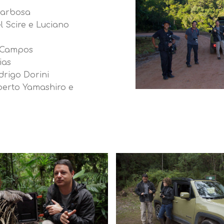
Barbosa
l Scire e Luciano
n Campos
ias
drigo Dorini
lberto Yamashiro e