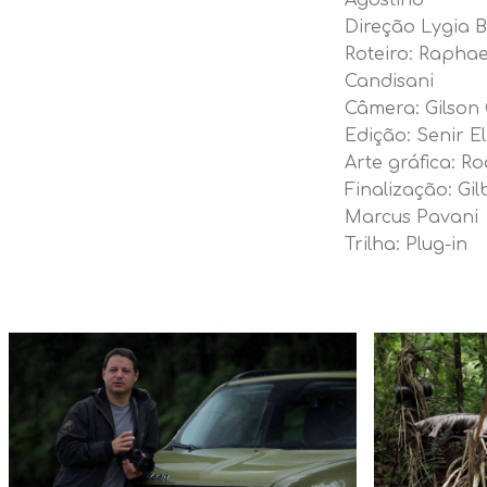
Direção Lygia 
Roteiro: Raphae
Candisani
Câmera: Gilso
Edição: Senir El
Arte gráfica: Ro
Finalização: Gi
Marcus Pavani
Trilha: Plug-in